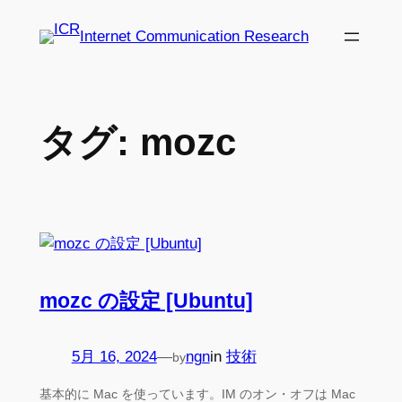
内
Internet Communication Research
容
を
ス
キ
タグ:
mozc
ッ
プ
mozc の設定 [Ubuntu]
5月 16, 2024
—
ngn
in
技術
by
基本的に Mac を使っています。IM のオン・オフは Mac