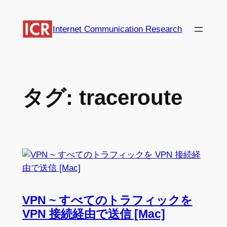
内
容
Internet Communication Research
を
ス
キ
ッ
プ
タグ:
traceroute
VPN ~ すべてのトラフィックを
VPN 接続経由で送信 [Mac]